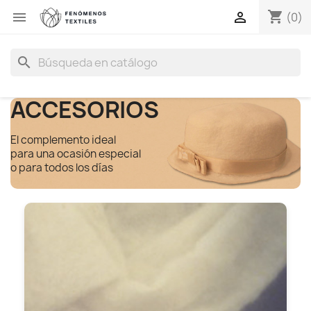
shopping_cart


(0)
search
ACCESORIOS
El complemento ideal
para una ocasión especial
o para todos los días