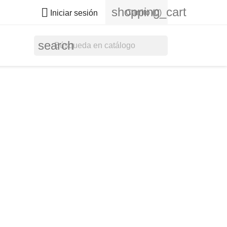
shopping_cart

Carrito
(0)
Iniciar sesión
search