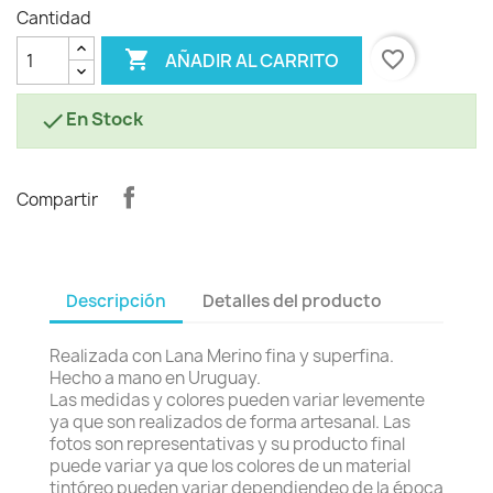
Cantidad

favorite_border
AÑADIR AL CARRITO
En Stock

Compartir
Descripción
Detalles del producto
Realizada con Lana Merino fina y superfina.
Hecho a mano en Uruguay.
Las medidas y colores pueden variar levemente
ya que son realizados de forma artesanal. Las
fotos son representativas y su producto final
puede variar ya que los colores de un material
tintóreo pueden variar dependiendeo de la época