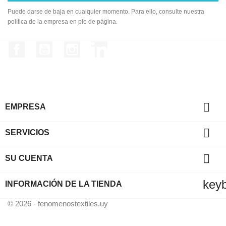
Puede darse de baja en cualquier momento. Para ello, consulte nuestra
política de la empresa en pie de página.
Facebook
YouTube
Instagram
LinkedIn

EMPRESA

SERVICIOS

SU CUENTA
key
INFORMACIÓN DE LA TIENDA
© 2026 - fenomenostextiles.uy