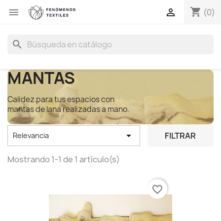
shopping_cart


(0)
search
MANTAS
Calidez para tus espacios con
mantas de lana realizadas a mano.

FILTRAR
Relevancia
Mostrando 1-1 de 1 artículo(s)
favorite_border