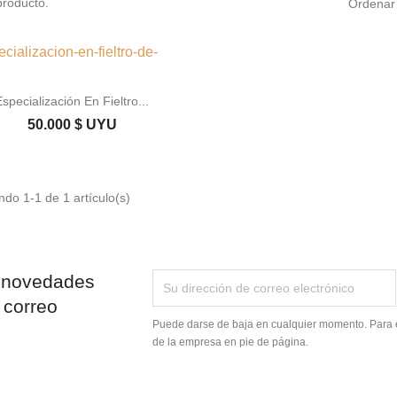
producto.
Ordenar 

Vista rápida
Especialización En Fieltro...
50.000 $ UYU
do 1-1 de 1 artículo(s)
 novedades
 correo
Puede darse de baja en cualquier momento. Para el
de la empresa en pie de página.