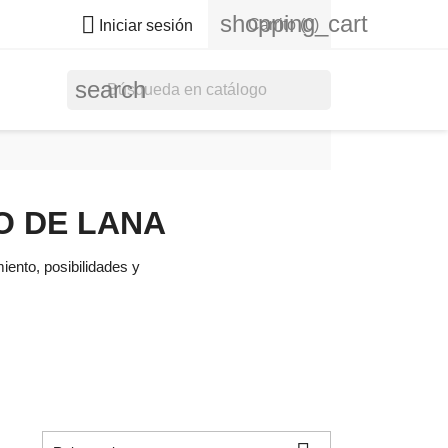
shopping_cart

Carrito
(0)
Iniciar sesión
search
O DE LANA
iento, posibilidades y