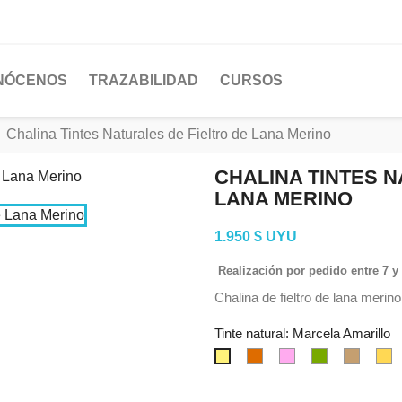
NÓCENOS
TRAZABILIDAD
CURSOS
Chalina Tintes Naturales de Fieltro de Lana Merino
CHALINA TINTES N
LANA MERINO
1.950 $ UYU
Realización por pedido entre 7 y
Chalina de fieltro de lana merino
Tinte natural: Marcela Amarillo
Eucaliptus
Cochinilla
Marcela
Eucalip
C
Marcela
Naranja
Rosado
Verde
Beige
Am
Amarillo