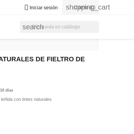
shopping_cart

Carrito
(0)
Iniciar sesión
search
ATURALES DE FIELTRO DE
 10 días
 teñida con tintes naturales
tus
ebolla
arillo